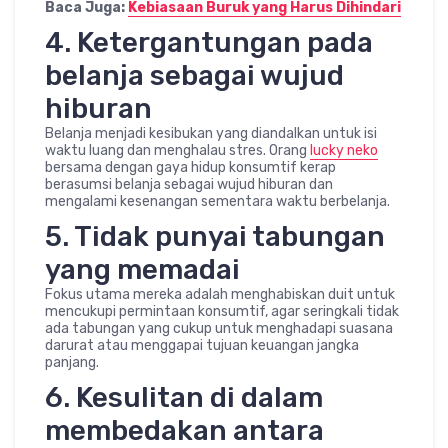
Baca Juga:
Kebiasaan Buruk yang Harus Dihindari
4. Ketergantungan pada
belanja sebagai wujud
hiburan
Belanja menjadi kesibukan yang diandalkan untuk isi
waktu luang dan menghalau stres. Orang
lucky neko
bersama dengan gaya hidup konsumtif kerap
berasumsi belanja sebagai wujud hiburan dan
mengalami kesenangan sementara waktu berbelanja.
5. Tidak punyai tabungan
yang memadai
Fokus utama mereka adalah menghabiskan duit untuk
mencukupi permintaan konsumtif, agar seringkali tidak
ada tabungan yang cukup untuk menghadapi suasana
darurat atau menggapai tujuan keuangan jangka
panjang.
6. Kesulitan di dalam
membedakan antara