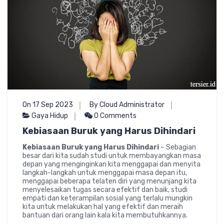
On 17 Sep 2023
By Cloud Administrator
Gaya Hidup
0 Comments
Kebiasaan Buruk yang Harus Dihindari
Kebiasaan Buruk yang Harus Dihindari
– Sebagian
besar dari kita sudah studi untuk membayangkan masa
depan yang menginginkan kita menggapai dan menyita
langkah-langkah untuk menggapai masa depan itu,
menggapai beberapa telaten diri yang menunjang kita
menyelesaikan tugas secara efektif dan baik, studi
empati dan keterampilan sosial yang terlalu mungkin
kita untuk melakukan hal yang efektif dan meraih
bantuan dari orang lain kala kita membutuhkannya.