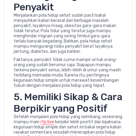
Penyakit
Menjalankan pola hidup sehat sudah pasti bakal
menjauhkan kalian berasal dari berbagai masalah
penyakit, layaknya maag, obesitas gara-gara makan
tidak teratur. Pola tidur yang teratur juga mampu
menghindar migrain yang sering timbul gara-gara
terlalu banyak begadang. Bahkan, pola hidup sehat
mampu mengurangi risiko penyakit berat layaknya
jantung, diabetes, dan juga kanker.
Faktanya, penyakit tidak cuma mampir untuk orang-
orang yang sudah berumur saja. Siapapun mampu
terkena penyakit serius, lebih-lebih di umur yang masih
terbilang memadai muda. Karena itu, pentingnya
kegunaan hidup simple untuk merawat keseimbangan
tubuh dengan menjalani pola hidup yang tepat.
5. Memiliki Sikap & Cara
Berpikir yang Positif
Setelah menjalani pola hidup yang seimbang, seseorang
mampu main
rtp live
berpikir lebih positif dan bijaksana.
kegunaan hidup simple dan sehat ini bakal segera kalian
rasakan sementara sesudah menerapkan pola hidup