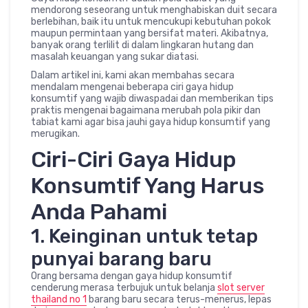
mendorong seseorang untuk menghabiskan duit secara
berlebihan, baik itu untuk mencukupi kebutuhan pokok
maupun permintaan yang bersifat materi. Akibatnya,
banyak orang terlilit di dalam lingkaran hutang dan
masalah keuangan yang sukar diatasi.
Dalam artikel ini, kami akan membahas secara
mendalam mengenai beberapa ciri gaya hidup
konsumtif yang wajib diwaspadai dan memberikan tips
praktis mengenai bagaimana merubah pola pikir dan
tabiat kami agar bisa jauhi gaya hidup konsumtif yang
merugikan.
Ciri-Ciri Gaya Hidup
Konsumtif Yang Harus
Anda Pahami
1. Keinginan untuk tetap
punyai barang baru
Orang bersama dengan gaya hidup konsumtif
cenderung merasa terbujuk untuk belanja
slot server
thailand no 1
barang baru secara terus-menerus, lepas