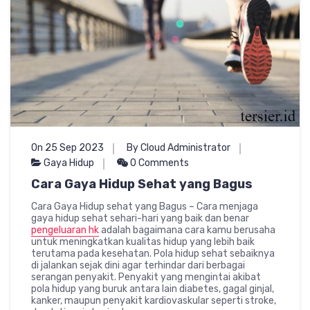
On 25 Sep 2023
By Cloud Administrator
Gaya Hidup
0 Comments
Cara Gaya Hidup Sehat yang Bagus
Cara Gaya Hidup sehat yang Bagus – Cara menjaga
gaya hidup sehat sehari-hari yang baik dan benar
pengeluaran hk
adalah bagaimana cara kamu berusaha
untuk meningkatkan kualitas hidup yang lebih baik
terutama pada kesehatan. Pola hidup sehat sebaiknya
di jalankan sejak dini agar terhindar dari berbagai
serangan penyakit. Penyakit yang mengintai akibat
pola hidup yang buruk antara lain diabetes, gagal ginjal,
kanker, maupun penyakit kardiovaskular seperti stroke,