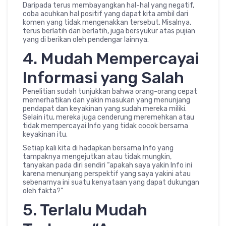
Daripada terus membayangkan hal-hal yang negatif,
coba acuhkan hal positif yang dapat kita ambil dari
komen yang tidak mengenakkan tersebut. Misalnya,
terus berlatih dan berlatih, juga bersyukur atas pujian
yang di berikan oleh pendengar lainnya.
4. Mudah Mempercayai
Informasi yang Salah
Penelitian sudah tunjukkan bahwa orang-orang cepat
memerhatikan dan yakin masukan yang menunjang
pendapat dan keyakinan yang sudah mereka miliki.
Selain itu, mereka juga cenderung meremehkan atau
tidak mempercayai Info yang tidak cocok bersama
keyakinan itu.
Setiap kali kita di hadapkan bersama Info yang
tampaknya mengejutkan atau tidak mungkin,
tanyakan pada diri sendiri “apakah saya yakin Info ini
karena menunjang perspektif yang saya yakini atau
sebenarnya ini suatu kenyataan yang dapat dukungan
oleh fakta?”
5. Terlalu Mudah