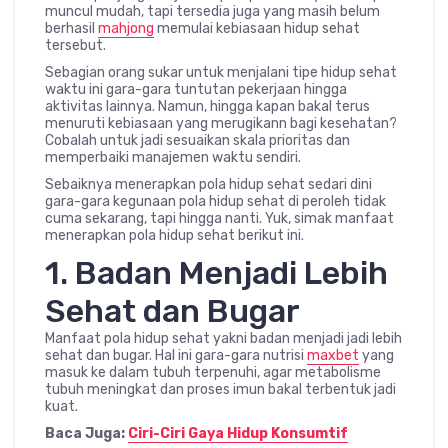
muncul mudah, tapi tersedia juga yang masih belum
berhasil
mahjong
memulai kebiasaan hidup sehat
tersebut.
Sebagian orang sukar untuk menjalani tipe hidup sehat
waktu ini gara-gara tuntutan pekerjaan hingga
aktivitas lainnya. Namun, hingga kapan bakal terus
menuruti kebiasaan yang merugikann bagi kesehatan?
Cobalah untuk jadi sesuaikan skala prioritas dan
memperbaiki manajemen waktu sendiri.
Sebaiknya menerapkan pola hidup sehat sedari dini
gara-gara kegunaan pola hidup sehat di peroleh tidak
cuma sekarang, tapi hingga nanti. Yuk, simak manfaat
menerapkan pola hidup sehat berikut ini.
1. Badan Menjadi Lebih
Sehat dan Bugar
Manfaat pola hidup sehat yakni badan menjadi jadi lebih
sehat dan bugar. Hal ini gara-gara nutrisi
maxbet
yang
masuk ke dalam tubuh terpenuhi, agar metabolisme
tubuh meningkat dan proses imun bakal terbentuk jadi
kuat.
Baca Juga:
Ciri-Ciri Gaya Hidup Konsumtif