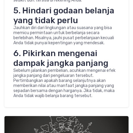
sedikit duit tersisa di rekening Anda.
5. Hindari godaan belanja
yang tidak perlu
Jauhkan diri dari lingkungan atau suasana yang bisa
memicu permintaan untuk berbelanja secara
berlebihan. Misalnya, jauhi pusat perbelanjaan kecuali
Anda tidak punyai kepentingan yang mendesak.
6. Pikirkan mengenai
dampak jangka panjang
Sebelum jalankan pembelian, acuhkan mengenai efek
jangka panjang dari pengeluaran tersebut.
Pertimbangkan apakah barang selanjutnya akan
memberikan nilai atau manfaat jangka panjang yang
sepadan bersama dengan harganya. Jika tidak, maka
Anda tidak wajib belanja barang tersebut.