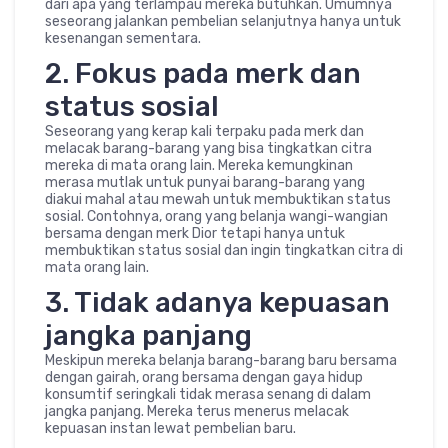
dari apa yang terlampau mereka butuhkan. Umumnya
seseorang jalankan pembelian selanjutnya hanya untuk
kesenangan sementara.
2. Fokus pada merk dan
status sosial
Seseorang yang kerap kali terpaku pada merk dan
melacak barang-barang yang bisa tingkatkan citra
mereka di mata orang lain. Mereka kemungkinan
merasa mutlak untuk punyai barang-barang yang
diakui mahal atau mewah untuk membuktikan status
sosial. Contohnya, orang yang belanja wangi-wangian
bersama dengan merk Dior tetapi hanya untuk
membuktikan status sosial dan ingin tingkatkan citra di
mata orang lain.
3. Tidak adanya kepuasan
jangka panjang
Meskipun mereka belanja barang-barang baru bersama
dengan gairah, orang bersama dengan gaya hidup
konsumtif seringkali tidak merasa senang di dalam
jangka panjang. Mereka terus menerus melacak
kepuasan instan lewat pembelian baru.