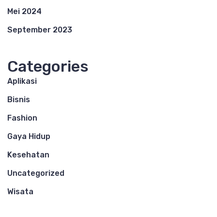
Mei 2024
September 2023
Categories
Aplikasi
Bisnis
Fashion
Gaya Hidup
Kesehatan
Uncategorized
Wisata