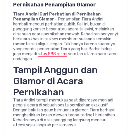
Pernikahan Penampilan Glamor
Tiara Andini Curi Perhatian di Pernikahan
Penampilan Glamor
– Penampilan Tiara Andini
kembali mencuri perhatian publik. Kali ini, bukan di
panggung konser besar atau acara televisi, melainkan
di sebuah acara pernikahan mewah. Kehadiran penyanyi
bersuara khas ini sukses membuat suasana semakin
romantis sekaligus elegan. Tak hanya karena suaranya
yang merdu, penampilan Tiara yang bak Barbie hidup
juga menjadi
situs 888 resmi
sorotan utama para tamu
undangan.
Tampil Anggun dan
Glamor di Acara
Pernikahan
Tiara Andini tampil memukau saat dipercaya menjadi
pengisi acara di sebuah pesta pernikahan eksklusif.
Dengan balutan gaun bernuansa glamor, Tiara berhasil
menghadirkan kesan mewah tanpa terlihat berlebihan.
Kehadirannya di atas panggung langsung mencuri
atensi sejak langkah pertamanya.