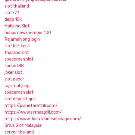
slot thailand
slot777
depo 10k
Mahjong Slot
bonus new member 100
Rajamahjong login
slot bet kecil
thailand slot
spaceman slot
sbobet88
joker slot
slot gacor
raja mahjong
spaceman slot
slot deposit qris
https://pianetarettili.com/
https://www.sernasgrill.com/
https://www.donutdudeschicago.com/
Situs Slot Malaysia
server thailand