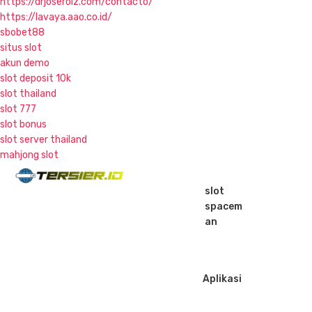
https://drjoseroiz.com/contacto/
https://lavaya.aao.co.id/
sbobet88
situs slot
akun demo
slot deposit 10k
slot thailand
slot 777
slot bonus
slot server thailand
mahjong slot
S
k
slot
i
spacem
p
an
t
o
c
o
Aplikasi
n
t