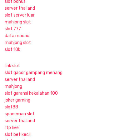
slot bonus
server thailand
slot server luar
mahjong slot
slot 777
data macau
mahjong slot
slot 10k
link slot
slot gacor gampang menang
server thailand
mahjong
slot garansi kekalahan 100
joker gaming
slot88
spaceman slot
server thailand
rtp live
slot bet kecil