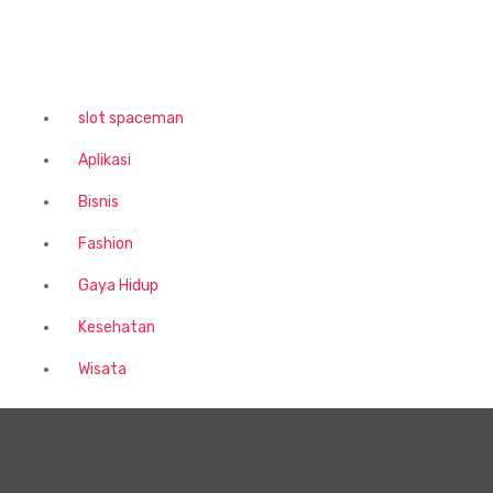
slot spaceman
Aplikasi
Bisnis
Fashion
Gaya Hidup
Kesehatan
Wisata