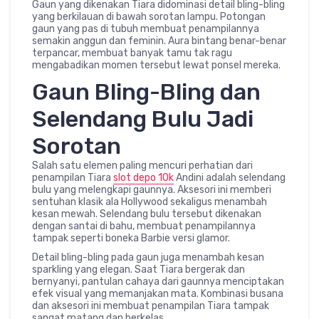
Gaun yang dikenakan Tiara didominasi detail bling-bling
yang berkilauan di bawah sorotan lampu. Potongan
gaun yang pas di tubuh membuat penampilannya
semakin anggun dan feminin. Aura bintang benar-benar
terpancar, membuat banyak tamu tak ragu
mengabadikan momen tersebut lewat ponsel mereka.
Gaun Bling-Bling dan
Selendang Bulu Jadi
Sorotan
Salah satu elemen paling mencuri perhatian dari
penampilan Tiara
slot depo 10k
Andini adalah selendang
bulu yang melengkapi gaunnya. Aksesori ini memberi
sentuhan klasik ala Hollywood sekaligus menambah
kesan mewah. Selendang bulu tersebut dikenakan
dengan santai di bahu, membuat penampilannya
tampak seperti boneka Barbie versi glamor.
Detail bling-bling pada gaun juga menambah kesan
sparkling yang elegan. Saat Tiara bergerak dan
bernyanyi, pantulan cahaya dari gaunnya menciptakan
efek visual yang memanjakan mata. Kombinasi busana
dan aksesori ini membuat penampilan Tiara tampak
sangat matang dan berkelas.