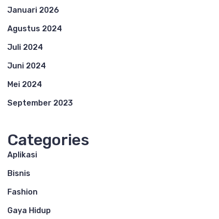
Januari 2026
Agustus 2024
Juli 2024
Juni 2024
Mei 2024
September 2023
Categories
Aplikasi
Bisnis
Fashion
Gaya Hidup