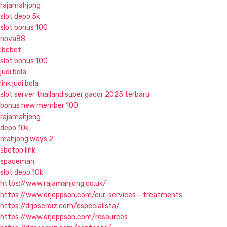
rajamahjong
slot depo 5k
slot bonus 100
nova88
ibcbet
slot bonus 100
judi bola
link judi bola
slot server thailand super gacor 2025 terbaru
bonus new member 100
rajamahjong
depo 10k
mahjong ways 2
sbotop link
spaceman
slot depo 10k
https://www.rajamahjong.co.uk/
https://www.drjeppson.com/our-services--treatments
https://drjoseroiz.com/especialista/
https://www.drjeppson.com/resources