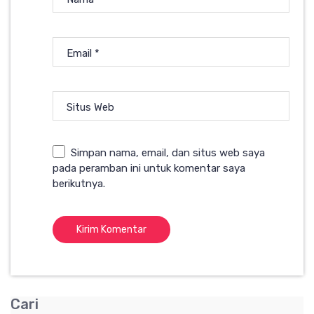
Email
*
Situs Web
Simpan nama, email, dan situs web saya
pada peramban ini untuk komentar saya
berikutnya.
Cari