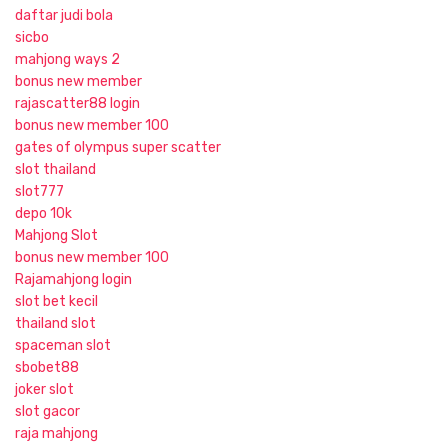
daftar judi bola
sicbo
mahjong ways 2
bonus new member
rajascatter88 login
bonus new member 100
gates of olympus super scatter
slot thailand
slot777
depo 10k
Mahjong Slot
bonus new member 100
Rajamahjong login
slot bet kecil
thailand slot
spaceman slot
sbobet88
joker slot
slot gacor
raja mahjong