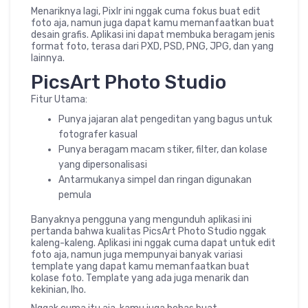
Menariknya lagi, Pixlr ini nggak cuma fokus buat edit
foto aja, namun juga dapat kamu memanfaatkan buat
desain grafis. Aplikasi ini dapat membuka beragam jenis
format foto, terasa dari PXD, PSD, PNG, JPG, dan yang
lainnya.
PicsArt Photo Studio
Fitur Utama:
Punya jajaran alat pengeditan yang bagus untuk
fotografer kasual
Punya beragam macam stiker, filter, dan kolase
yang dipersonalisasi
Antarmukanya simpel dan ringan digunakan
pemula
Banyaknya pengguna yang mengunduh aplikasi ini
pertanda bahwa kualitas PicsArt Photo Studio nggak
kaleng-kaleng. Aplikasi ini nggak cuma dapat untuk edit
foto aja, namun juga mempunyai banyak variasi
template yang dapat kamu memanfaatkan buat
kolase foto. Template yang ada juga menarik dan
kekinian, lho.