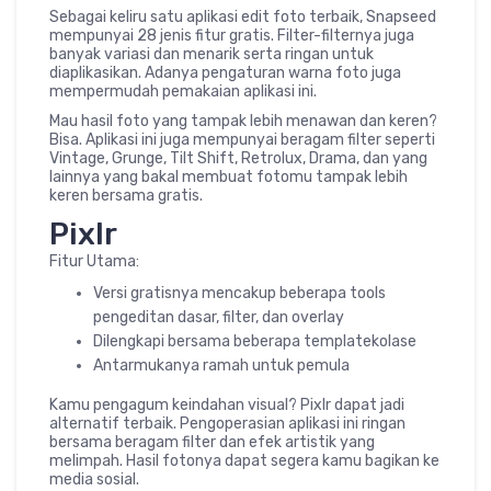
Sebagai keliru satu aplikasi edit foto terbaik, Snapseed
mempunyai 28 jenis fitur gratis. Filter-filternya juga
banyak variasi dan menarik serta ringan untuk
diaplikasikan. Adanya pengaturan warna foto juga
mempermudah pemakaian aplikasi ini.
Mau hasil foto yang tampak lebih menawan dan keren?
Bisa. Aplikasi ini juga mempunyai beragam filter seperti
Vintage, Grunge, Tilt Shift, Retrolux, Drama, dan yang
lainnya yang bakal membuat fotomu tampak lebih
keren bersama gratis.
Pixlr
Fitur Utama:
Versi gratisnya mencakup beberapa tools
pengeditan dasar, filter, dan overlay
Dilengkapi bersama beberapa templatekolase
Antarmukanya ramah untuk pemula
Kamu pengagum keindahan visual? Pixlr dapat jadi
alternatif terbaik. Pengoperasian aplikasi ini ringan
bersama beragam filter dan efek artistik yang
melimpah. Hasil fotonya dapat segera kamu bagikan ke
media sosial.