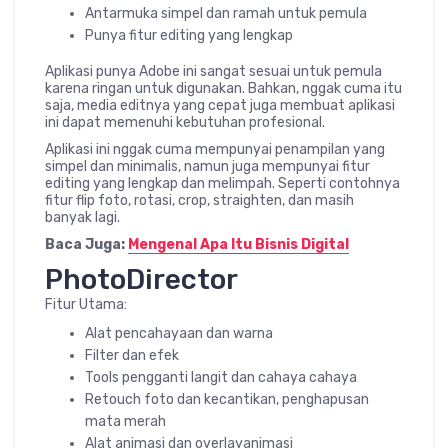
Antarmuka simpel dan ramah untuk pemula
Punya fitur editing yang lengkap
Aplikasi punya Adobe ini sangat sesuai untuk pemula
karena ringan untuk digunakan. Bahkan, nggak cuma itu
saja, media editnya yang cepat juga membuat aplikasi
ini dapat memenuhi kebutuhan profesional.
Aplikasi ini nggak cuma mempunyai penampilan yang
simpel dan minimalis, namun juga mempunyai fitur
editing yang lengkap dan melimpah. Seperti contohnya
fitur flip foto, rotasi, crop, straighten, dan masih
banyak lagi.
Baca Juga:
Mengenal Apa Itu Bisnis Digital
PhotoDirector
Fitur Utama:
Alat pencahayaan dan warna
Filter dan efek
Tools pengganti langit dan cahaya cahaya
Retouch foto dan kecantikan, penghapusan
mata merah
Alat animasi dan overlayanimasi