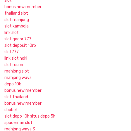
slot
bonus new member
thailand slot
slot mahjong
slot kamboja
link slot
slot gacor 777
slot deposit 10rb
slot777
link slot hoki
slot resmi
mahjong slot
mahjong ways
depo 10k
bonus new member
slot thailand
bonus new member
sbobet
slot depo 10k
situs depo 5k
spaceman slot
mahjong ways 3