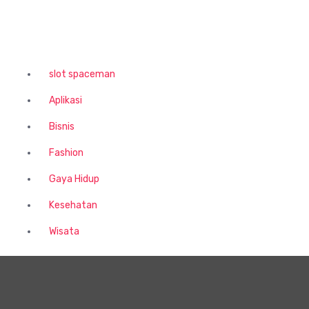
slot spaceman
Aplikasi
Bisnis
Fashion
Gaya Hidup
Kesehatan
Wisata