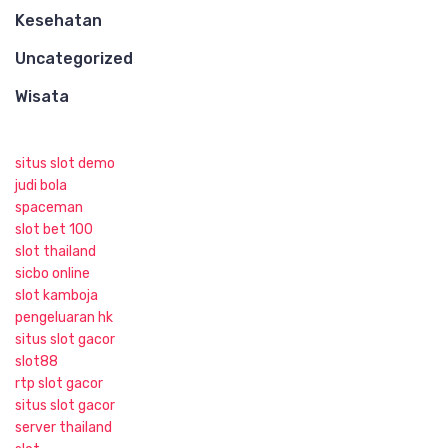
Kesehatan
Uncategorized
Wisata
situs slot demo
judi bola
spaceman
slot bet 100
slot thailand
sicbo online
slot kamboja
pengeluaran hk
situs slot gacor
slot88
rtp slot gacor
situs slot gacor
server thailand