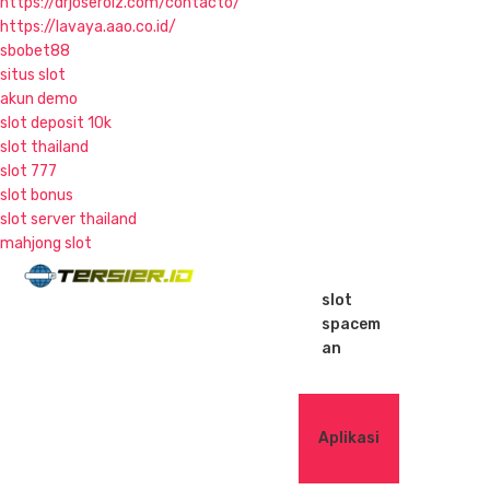
https://drjoseroiz.com/contacto/
https://lavaya.aao.co.id/
sbobet88
situs slot
akun demo
slot deposit 10k
slot thailand
slot 777
slot bonus
slot server thailand
mahjong slot
S
k
slot
i
spacem
p
an
t
o
c
o
Aplikasi
n
t