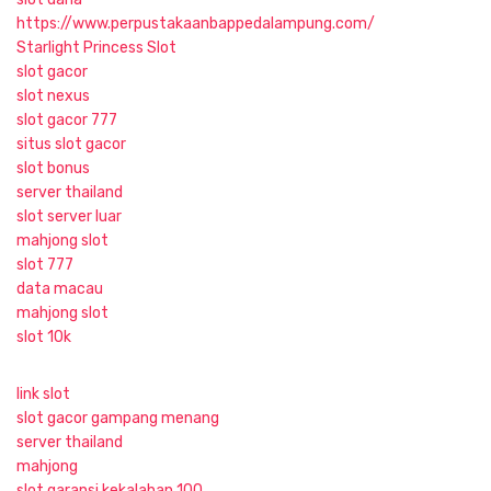
https://www.perpustakaanbappedalampung.com/
Starlight Princess Slot
slot gacor
slot nexus
slot gacor 777
situs slot gacor
slot bonus
server thailand
slot server luar
mahjong slot
slot 777
data macau
mahjong slot
slot 10k
link slot
slot gacor gampang menang
server thailand
mahjong
slot garansi kekalahan 100