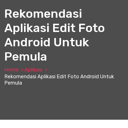
Rekomendasi
Aplikasi Edit Foto
Android Untuk
Pemula
Home
Aplikasi
Rekomendasi Aplikasi Edit Foto Android Untuk
Pemula