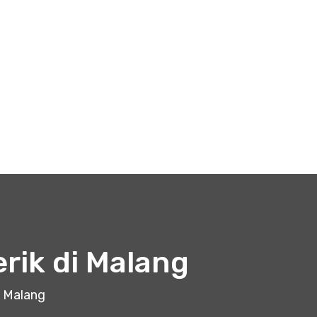
rik di Malang
i Malang