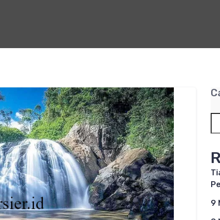
C
R
Ti
Pe
9 