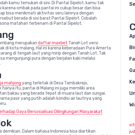
ah kamu temukan di sini. Di Pantai Sipelot, kamu tak
S
i karena ombak pada pantai ini cukup besar dan bisa
 bisa menikmati aktivitas seru lainnya dengan
rsebut berada di sisi barat Pantai Sipelot. Cobalah
esona matahari terbenam di Pantai Sipelot.
C
ang
Ap
ekambang merupakan
daftar maxbet
Tanah Lot versi
Bi
tak di kota malang, Hal ini karena keberadaan Pura Amerta
karang di tengah laut yang mirip dengan Tanah Lot. Tak
sa mengunjungi pura dengan berjalan kaki melalui
Fa
.
Ga
a
K
aja mahjong
yang terletak di Desa Tambakrejo,
nya itu, pantai di Malang ini juga memiliki area
Un
tan bakau yang berada tepat di muara laut dan sungai.
warna pasir yang putih adalah kondisi air lautnya yang
iru.
Wi
hadap Gaya Bersosialisasi Dilingkungan Masyarakat
lok
si
demikian. Dalam bahasa Indonesia bisa diartikan
jud