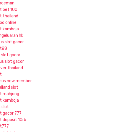
aceman
ot bet 100
t thailand
bo online
ot kamboja
ngeluaran hk
us slot gacor
ot88
 slot gacor
us slot gacor
rver thailand
t
nus new member
iland slot
ot mahjong
ot kamboja
k slot
ot gacor 777
ot deposit 10rb
ot777