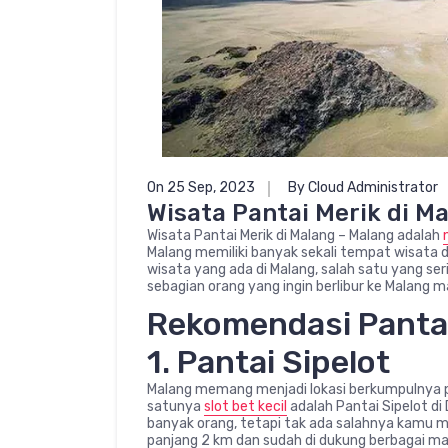
On 25 Sep, 2023
By Cloud Administrator
Wisata Pantai Merik di M
Wisata Pantai Merik di Malang – Malang adalah
Malang memiliki banyak sekali tempat wisata d
wisata yang ada di Malang, salah satu yang ser
sebagian orang yang ingin berlibur ke Malang 
Rekomendasi Pantai
1. Pantai Sipelot
Malang memang menjadi lokasi berkumpulnya pa
satunya
slot bet kecil
adalah Pantai Sipelot di 
banyak orang, tetapi tak ada salahnya kamu men
panjang 2 km dan sudah di dukung berbagai maca