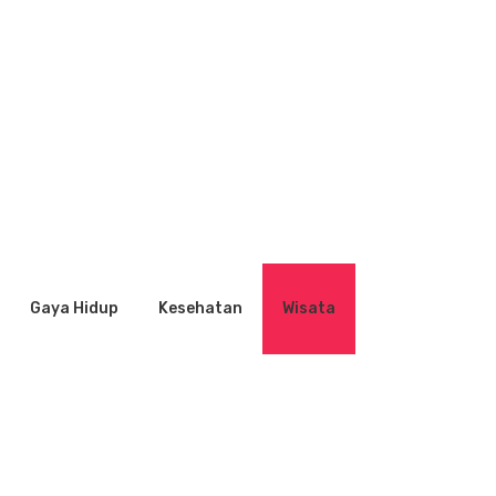
Gaya Hidup
Kesehatan
Wisata