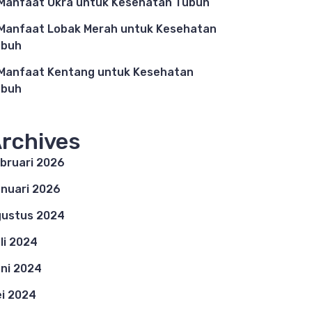
Manfaat Okra untuk Kesehatan Tubuh
Manfaat Lobak Merah untuk Kesehatan
ubuh
Manfaat Kentang untuk Kesehatan
ubuh
rchives
bruari 2026
nuari 2026
ustus 2024
li 2024
ni 2024
i 2024