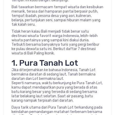
tempat ini kudu banget dikunjungi.
Bali tawarkan bermacam tempat wisata dan kesibukan
menarik, terasa dari hamparan pantai berpasir putih,
tempat ibadah, pesona desa yang asri, kulineran,
belanja, pertunjukan seni, sampai hiburan malam yang
tak kalah seru.
Tidak heran kalau Bali menjadi tidak benar satu
destinasi wisata favorit warga Indonesia, lebih-lebih
wisata pantainya yang sampai kini diakui dunia.
Terbukti bersama banyaknya turis yang pergi berlibur
ke pulau dewata satu ini. Berikut daftar 7 destinasi
wisata di Bali Paling Ikonik.
1. Pura Tanah Lot
Jika diterjemahkan ke bahasa Indonesia, Tanah Lot
bermakna daratan di sedang laut, Tanah bermakna
daratan dan Lot bermakna laut.
Seperti namanya, waktu berkunjung ke Pura Tanah Lot,
kamu dapat mendapatkan pura yang berada di atas
batu karang besar yang tersedia di sedang bersama
latar belakang laut selatan. Saat air pasang, batu
karang nampak terpisah dari daratan.
Daya tarik utama dari Pura Tanah Lot terkandung pada
keindahan pemandangan matahari terbenam bersama