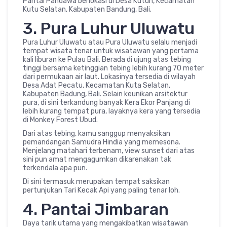
Pantai Pandawa berlokasi di Desa Kutuh, Kecamatan
Kutu Selatan, Kabupaten Bandung, Bali.
3. Pura Luhur Uluwatu
Pura Luhur Uluwatu atau Pura Uluwatu selalu menjadi
tempat wisata tenar untuk wisatawan yang pertama
kali liburan ke Pulau Bali. Berada di ujung atas tebing
tinggi bersama ketinggian tebing lebih kurang 70 meter
dari permukaan air laut. Lokasinya tersedia di wilayah
Desa Adat Pecatu, Kecamatan Kuta Selatan,
Kabupaten Badung, Bali. Selain keunikan arsitektur
pura, di sini terkandung banyak Kera Ekor Panjang di
lebih kurang tempat pura, layaknya kera yang tersedia
di Monkey Forest Ubud.
Dari atas tebing, kamu sanggup menyaksikan
pemandangan Samudra Hindia yang memesona.
Menjelang matahari terbenam, view sunset dari atas
sini pun amat mengagumkan dikarenakan tak
terkendala apa pun.
Di sini termasuk merupakan tempat saksikan
pertunjukan Tari Kecak Api yang paling tenar loh.
4. Pantai Jimbaran
Daya tarik utama yang mengakibatkan wisatawan