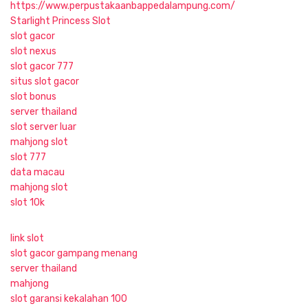
https://www.perpustakaanbappedalampung.com/
Starlight Princess Slot
slot gacor
slot nexus
slot gacor 777
situs slot gacor
slot bonus
server thailand
slot server luar
mahjong slot
slot 777
data macau
mahjong slot
slot 10k
link slot
slot gacor gampang menang
server thailand
mahjong
slot garansi kekalahan 100