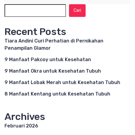
Cari
Recent Posts
Tiara Andini Curi Perhatian di Pernikahan
Penampilan Glamor
9 Manfaat Pakcoy untuk Kesehatan
9 Manfaat Okra untuk Kesehatan Tubuh
9 Manfaat Lobak Merah untuk Kesehatan Tubuh
8 Manfaat Kentang untuk Kesehatan Tubuh
Archives
Februari 2026