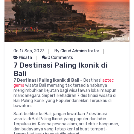
On 17 Sep, 2023
By Cloud Administrator
Wisata
0 Comments
7 Destinasi Paling Ikonik di
Bali
7 Destinasi Paling Ikonik di Bali
– Destinasi
aztec
gems
wisata Bali memang tak tersedia habisnya
mengimbuhkan kejutan bagi wisatawan lokal maupun
mancanegara. Seperti kehadiran 7 destinasi wisata di
Bali Paling Ikonik yang Populer dan Bikin Terpukau di
bawah ini.
Saat berlibur ke Bali, jangan lewatkan 7 destinasi
wisata di Bali Paling Ikonik yang populer dan bikin
terpukau ini. Karena pesona alam, arsitektur bangunan,
dan budayanya yang tetap kental buat tempat-