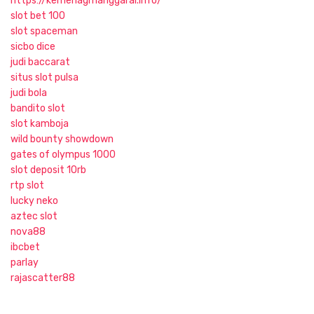
https://kemenagmanggarai.info/
slot bet 100
slot spaceman
sicbo dice
judi baccarat
situs slot pulsa
judi bola
bandito slot
slot kamboja
wild bounty showdown
gates of olympus 1000
slot deposit 10rb
rtp slot
lucky neko
aztec slot
nova88
ibcbet
parlay
rajascatter88