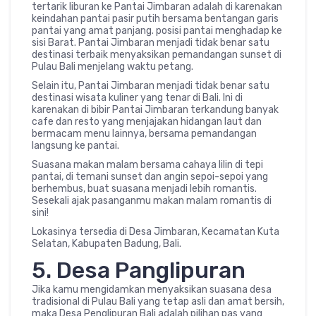
tertarik liburan ke Pantai Jimbaran adalah di karenakan
keindahan pantai pasir putih bersama bentangan garis
pantai yang amat panjang. posisi pantai menghadap ke
sisi Barat. Pantai Jimbaran menjadi tidak benar satu
destinasi terbaik menyaksikan pemandangan sunset di
Pulau Bali menjelang waktu petang.
Selain itu, Pantai Jimbaran menjadi tidak benar satu
destinasi wisata kuliner yang tenar di Bali. Ini di
karenakan di bibir Pantai Jimbaran terkandung banyak
cafe dan resto yang menjajakan hidangan laut dan
bermacam menu lainnya, bersama pemandangan
langsung ke pantai.
Suasana makan malam bersama cahaya lilin di tepi
pantai, di temani sunset dan angin sepoi-sepoi yang
berhembus, buat suasana menjadi lebih romantis.
Sesekali ajak pasanganmu makan malam romantis di
sini!
Lokasinya tersedia di Desa Jimbaran, Kecamatan Kuta
Selatan, Kabupaten Badung, Bali.
5. Desa Panglipuran
Jika kamu mengidamkan menyaksikan suasana desa
tradisional di Pulau Bali yang tetap asli dan amat bersih,
maka Desa Penglipuran Bali adalah pilihan pas yang