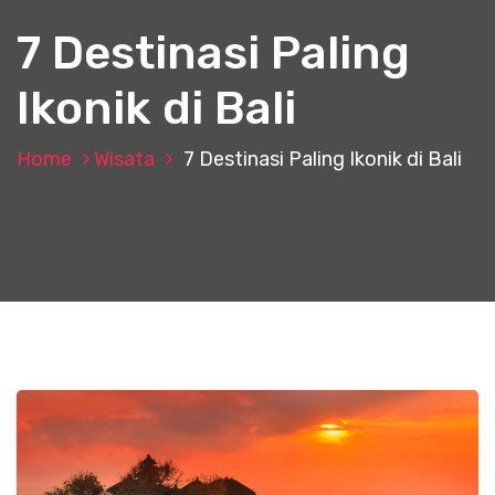
7 Destinasi Paling
Ikonik di Bali
Home
Wisata
7 Destinasi Paling Ikonik di Bali