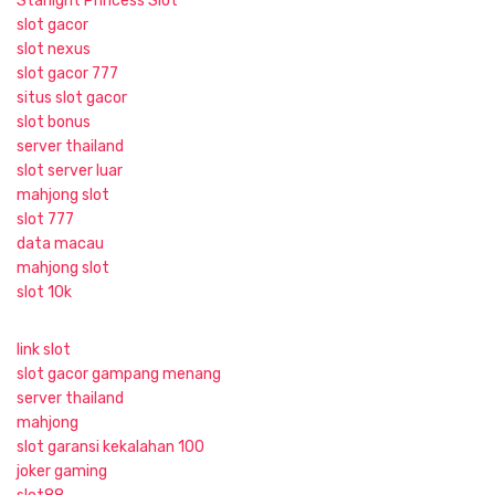
Starlight Princess Slot
slot gacor
slot nexus
slot gacor 777
situs slot gacor
slot bonus
server thailand
slot server luar
mahjong slot
slot 777
data macau
mahjong slot
slot 10k
link slot
slot gacor gampang menang
server thailand
mahjong
slot garansi kekalahan 100
joker gaming