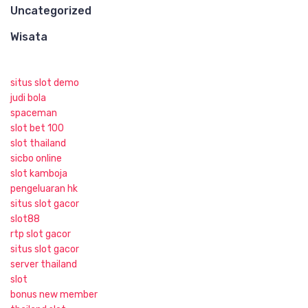
Uncategorized
Wisata
situs slot demo
judi bola
spaceman
slot bet 100
slot thailand
sicbo online
slot kamboja
pengeluaran hk
situs slot gacor
slot88
rtp slot gacor
situs slot gacor
server thailand
slot
bonus new member