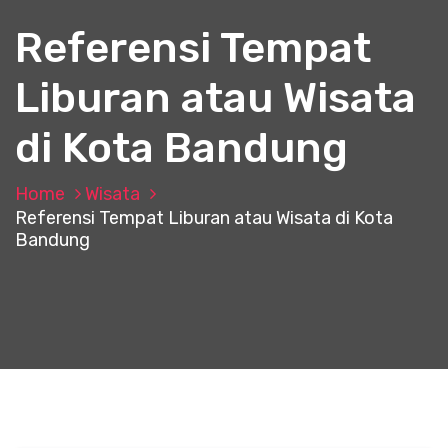
Referensi Tempat
Liburan atau Wisata
di Kota Bandung
Home
Wisata
Referensi Tempat Liburan atau Wisata di Kota
Bandung