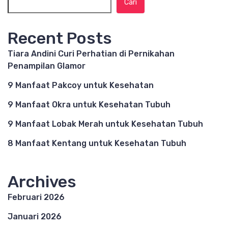
Cari
Recent Posts
Tiara Andini Curi Perhatian di Pernikahan
Penampilan Glamor
9 Manfaat Pakcoy untuk Kesehatan
9 Manfaat Okra untuk Kesehatan Tubuh
9 Manfaat Lobak Merah untuk Kesehatan Tubuh
8 Manfaat Kentang untuk Kesehatan Tubuh
Archives
Februari 2026
Januari 2026