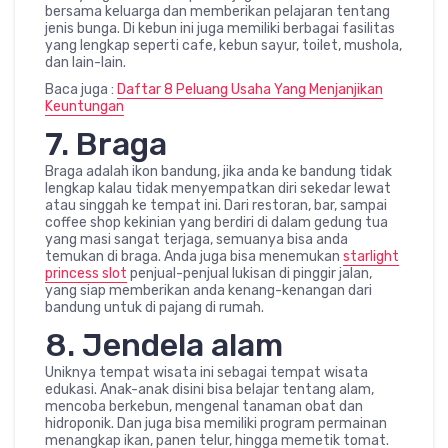
bersama keluarga dan memberikan pelajaran tentang
jenis bunga. Di kebun ini juga memiliki berbagai fasilitas
yang lengkap seperti cafe, kebun sayur, toilet, mushola,
dan lain-lain.
Baca juga :
Daftar 8 Peluang Usaha Yang Menjanjikan
Keuntungan
7. Braga
Braga adalah ikon bandung, jika anda ke bandung tidak
lengkap kalau tidak menyempatkan diri sekedar lewat
atau singgah ke tempat ini. Dari restoran, bar, sampai
coffee shop kekinian yang berdiri di dalam gedung tua
yang masi sangat terjaga, semuanya bisa anda
temukan di braga. Anda juga bisa menemukan
starlight
princess slot
penjual-penjual lukisan di pinggir jalan,
yang siap memberikan anda kenang-kenangan dari
bandung untuk di pajang di rumah.
8. Jendela alam
Uniknya tempat wisata ini sebagai tempat wisata
edukasi. Anak-anak disini bisa belajar tentang alam,
mencoba berkebun, mengenal tanaman obat dan
hidroponik. Dan juga bisa memiliki program permainan
menangkap ikan, panen telur, hingga memetik tomat.