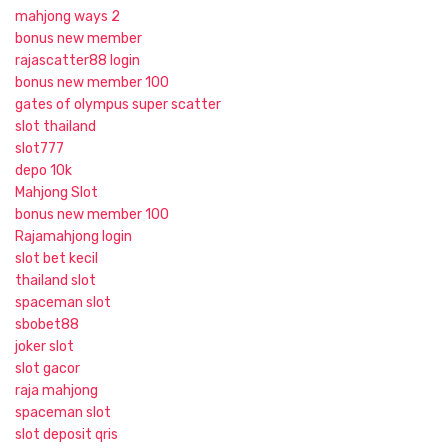
mahjong ways 2
bonus new member
rajascatter88 login
bonus new member 100
gates of olympus super scatter
slot thailand
slot777
depo 10k
Mahjong Slot
bonus new member 100
Rajamahjong login
slot bet kecil
thailand slot
spaceman slot
sbobet88
joker slot
slot gacor
raja mahjong
spaceman slot
slot deposit qris