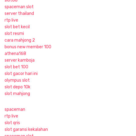
slot88
spaceman slot
server thailand
rtp live
slot bet kecil
slot resmi
cara mahjong 2
bonus new member 100
athena168
server kamboja
slot bet 100
slot gacor hari ini
olympus slot
slot depo 10k
slot mahjong
spaceman
rtp live
slot qris
slot garansi kekalahan