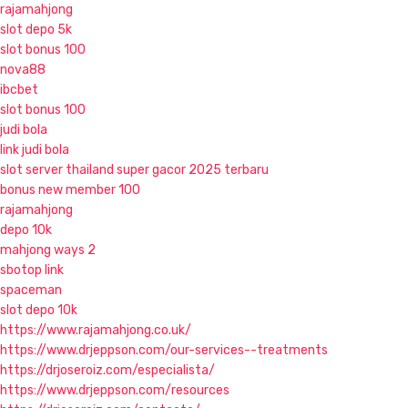
rajamahjong
slot depo 5k
slot bonus 100
nova88
ibcbet
slot bonus 100
judi bola
link judi bola
slot server thailand super gacor 2025 terbaru
bonus new member 100
rajamahjong
depo 10k
mahjong ways 2
sbotop link
spaceman
slot depo 10k
https://www.rajamahjong.co.uk/
https://www.drjeppson.com/our-services--treatments
https://drjoseroiz.com/especialista/
https://www.drjeppson.com/resources