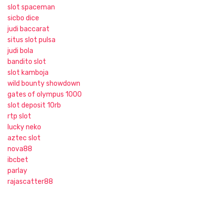
slot spaceman
sicbo dice
judi baccarat
situs slot pulsa
judi bola
bandito slot
slot kamboja
wild bounty showdown
gates of olympus 1000
slot deposit 10rb
rtp slot
lucky neko
aztec slot
nova88
ibcbet
parlay
rajascatter88