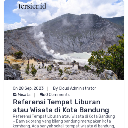
On 28 Sep, 2023
By Cloud Administrator
Wisata
0 Comments
Referensi Tempat Liburan
atau Wisata di Kota Bandung
Referensi Tempat Liburan atau Wisata di Kota Bandung
– Banyak orang yang bilang bandung merupakan kota
kembang. Ada banyak sekali tempat wisata di bandung,