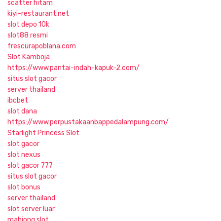
scatter hitam
kiyi-restaurant.net
slot depo 10k
slot88 resmi
frescurapoblana.com
Slot Kamboja
https://www.pantai-indah-kapuk-2.com/
situs slot gacor
server thailand
ibcbet
slot dana
https://www.perpustakaanbappedalampung.com/
Starlight Princess Slot
slot gacor
slot nexus
slot gacor 777
situs slot gacor
slot bonus
server thailand
slot server luar
mahjong slot