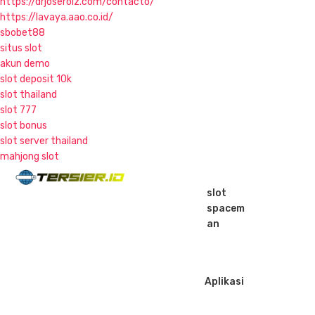
https://drjoseroiz.com/contacto/
https://lavaya.aao.co.id/
sbobet88
situs slot
akun demo
slot deposit 10k
slot thailand
slot 777
slot bonus
slot server thailand
mahjong slot
S
k
slot
i
spacem
p
an
t
o
c
o
Aplikasi
n
t