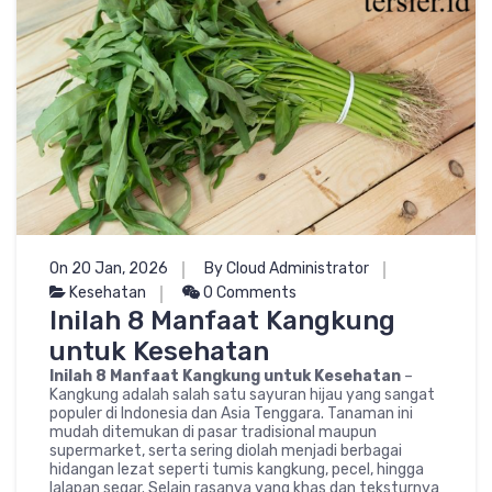
On 20 Jan, 2026
By Cloud Administrator
Kesehatan
0 Comments
Inilah 8 Manfaat Kangkung
untuk Kesehatan
Inilah 8 Manfaat Kangkung untuk Kesehatan
–
Kangkung adalah salah satu sayuran hijau yang sangat
populer di Indonesia dan Asia Tenggara. Tanaman ini
mudah ditemukan di pasar tradisional maupun
supermarket, serta sering diolah menjadi berbagai
hidangan lezat seperti tumis kangkung, pecel, hingga
lalapan segar. Selain rasanya yang khas dan teksturnya