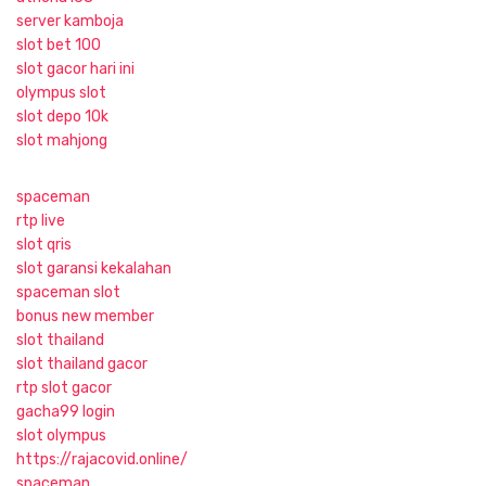
server kamboja
slot bet 100
slot gacor hari ini
olympus slot
slot depo 10k
slot mahjong
spaceman
rtp live
slot qris
slot garansi kekalahan
spaceman slot
bonus new member
slot thailand
slot thailand gacor
rtp slot gacor
gacha99 login
slot olympus
https://rajacovid.online/
spaceman