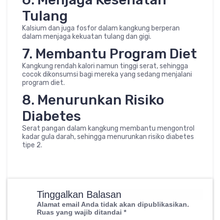
Tulang
Kalsium dan juga fosfor dalam kangkung berperan
dalam menjaga kekuatan tulang dan gigi.
7. Membantu Program Diet
Kangkung rendah kalori namun tinggi serat, sehingga
cocok dikonsumsi bagi mereka yang sedang menjalani
program diet.
8. Menurunkan Risiko
Diabetes
Serat pangan dalam kangkung membantu mengontrol
kadar gula darah, sehingga menurunkan risiko diabetes
tipe 2.
Tinggalkan Balasan
Alamat email Anda tidak akan dipublikasikan.
Ruas yang wajib ditandai
*