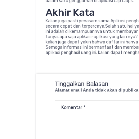
dalam satu genggaman di aplikasi Clip Claps.
Akhir Kata
Kalian juga pasti penasarn sama Aplikasi peng
secara cepat dan terpercaya.Salah satu hal y
ini adalah di kemampuannya untuk membayar p
tanya, apa saja aplikasi-aplikasi yang lain ny
kalian juga dapat yakin bahwa daftar ini hany
Semoga informasi ini bermanfaat dan memban
aplikasi penghasil uang ini, kalian dapat mengh
Tinggalkan Balasan
Alamat email Anda tidak akan dipublika
Komentar
*