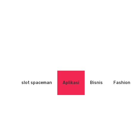
slot spaceman
Aplikasi
Bisnis
Fashion