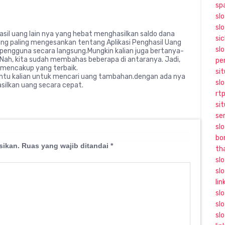
sp
sl
slo
hasil uang lain nya yang hebat menghasilkan saldo dana
sic
ang paling mengesankan tentang Aplikasi Penghasil Uang
sl
engguna secara langsung.Mungkin kalian juga bertanya-
a? Nah, kita sudah membahas beberapa di antaranya. Jadi,
pe
a mencakup yang terbaik.
sit
tu kalian untuk mencari uang tambahan.dengan ada nya
sl
asilkan uang secara cepat.
rtp
sit
se
slo
bo
sikan.
Ruas yang wajib ditandai
*
tha
sl
sl
lin
sl
sl
sl