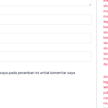
lin
sl
ma
ma
de
bo
slo
bo
sb
sl
sp
ma
da
 saya pada peramban ini untuk komentar saya
slo
big
Wi
jud
ca
rou