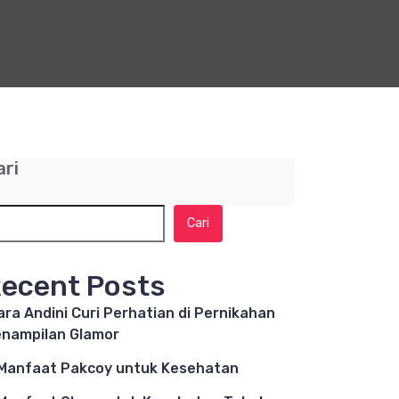
ari
Cari
ecent Posts
ara Andini Curi Perhatian di Pernikahan
nampilan Glamor
Manfaat Pakcoy untuk Kesehatan