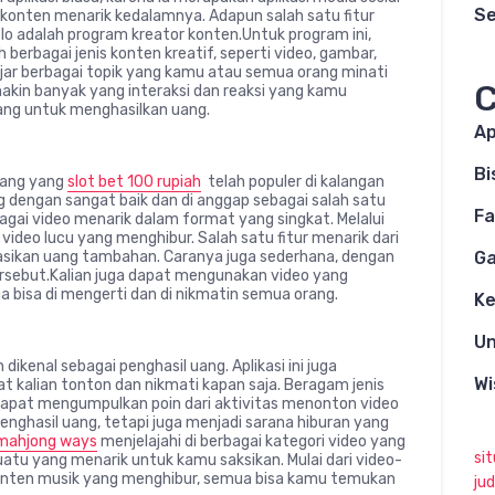
S
konten menarik kedalamnya. Adapun salah satu fitur
lo adalah program kreator konten.Untuk program ini,
erbagai jenis konten kreatif, seperti video, gambar,
ejar berbagai topik yang kamu atau semua orang minati
C
in banyak yang interaksi dan reaksi yang kamu
ang untuk menghasilkan uang.
Ap
Bi
 uang yang
slot bet 100 rupiah
telah populer di kalangan
ng dengan sangat baik dan di anggap sebagai salah satu
Fa
agai video menarik dalam format yang singkat. Melalui
 video lucu yang menghibur. Salah satu fitur menarik dari
sikan uang tambahan. Caranya juga sederhana, dengan
Ga
ersebut.Kalian juga dapat mengunakan video yang
ga bisa di mengerti dan di nikmatin semua orang.
K
Un
 dikenal sebagai penghasil uang. Aplikasi ini juga
Wi
 kalian tonton dan nikmati kapan saja. Beragam jenis
dapat mengumpulkan poin dari aktivitas menonton video
penghasil uang, tetapi juga menjadi sarana hiburan yang
mahjong ways
menjelajahi di berbagai kategori video yang
si
uatu yang menarik untuk kamu saksikan. Mulai dari video-
nten musik yang menghibur, semua bisa kamu temukan
jud