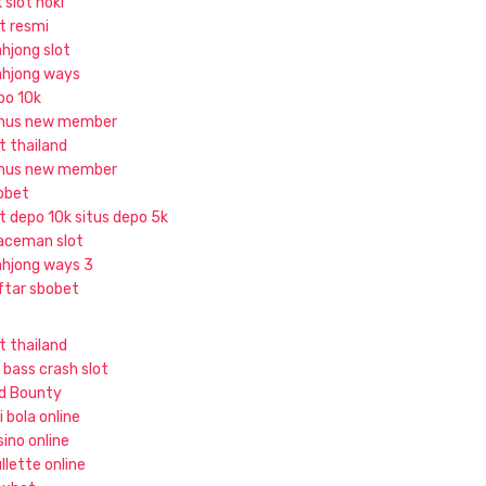
k slot hoki
ot resmi
hjong slot
hjong ways
po 10k
nus new member
t thailand
nus new member
obet
ot depo 10k
situs depo 5k
aceman slot
hjong ways 3
ftar sbobet
t thailand
 bass crash slot
ld Bounty
i bola online
sino online
llette online