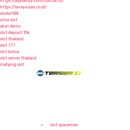
https://drjoseroiz.com/contacto/
https://lavaya.aao.co.id/
sbobet88
situs slot
akun demo
slot deposit 10k
slot thailand
slot 777
slot bonus
slot server thailand
mahjong slot
S
k
i
p
t
o
c
o
n
slot spaceman
t