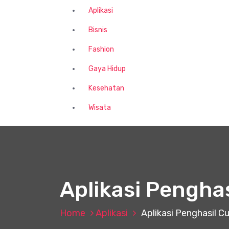
e
Aplikasi
n
Bisnis
t
Fashion
Gaya Hidup
Kesehatan
Wisata
Aplikasi Pengha
Home
Aplikasi
Aplikasi Penghasil 