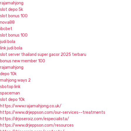
rajamahjong
slot depo 5k
slot bonus 100
nova88
ibcbet
slot bonus 100
judi bola
link judi bola
slot server thailand super gacor 2025 terbaru
bonus new member 100
rajamahjong
depo 10k
mahjong ways 2
sbotop link
spaceman
slot depo 10k
https://www.rajamahjong.co.uk/
https://www.drjeppson.com/our-services--treatments
https://drjoseroiz.com/especialista/
https://www.drjeppson.com/resources