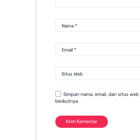
Nama
*
Email
*
Situs Web
Simpan nama, email, dan situs web
berikutnya.