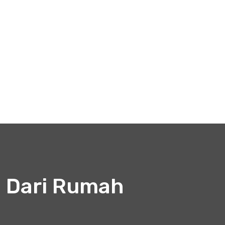
a Dari Rumah