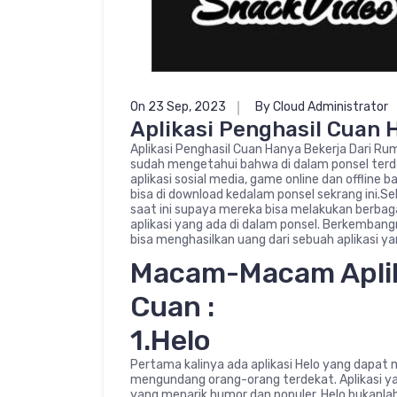
On 23 Sep, 2023
By Cloud Administrator
Aplikasi Penghasil Cuan 
Aplikasi Penghasil Cuan Hanya Bekerja Dari R
sudah mengetahui bahwa di dalam ponsel terdap
aplikasi sosial media, game online dan offline b
bisa di download kedalam ponsel sekrang ini.
saat ini supaya mereka bisa melakukan berba
aplikasi yang ada di dalam ponsel. Berkemban
bisa menghasilkan uang dari sebuah aplikasi ya
Macam-Macam Aplik
Cuan :
1.Helo
Pertama kalinya ada aplikasi Helo yang dapat 
mengundang orang-orang terdekat. Aplikasi 
yang menarik,humor dan populer. Helo bukanlah 