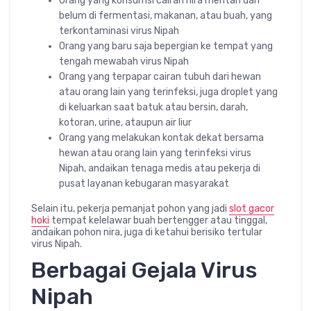
Orang yang konsumsi cairan nira mentah dan
belum di fermentasi, makanan, atau buah, yang
terkontaminasi virus Nipah
Orang yang baru saja bepergian ke tempat yang
tengah mewabah virus Nipah
Orang yang terpapar cairan tubuh dari hewan
atau orang lain yang terinfeksi, juga droplet yang
di keluarkan saat batuk atau bersin, darah,
kotoran, urine, ataupun air liur
Orang yang melakukan kontak dekat bersama
hewan atau orang lain yang terinfeksi virus
Nipah, andaikan tenaga medis atau pekerja di
pusat layanan kebugaran masyarakat
Selain itu, pekerja pemanjat pohon yang jadi
slot gacor
hoki
tempat kelelawar buah bertengger atau tinggal,
andaikan pohon nira, juga di ketahui berisiko tertular
virus Nipah.
Berbagai Gejala Virus
Nipah