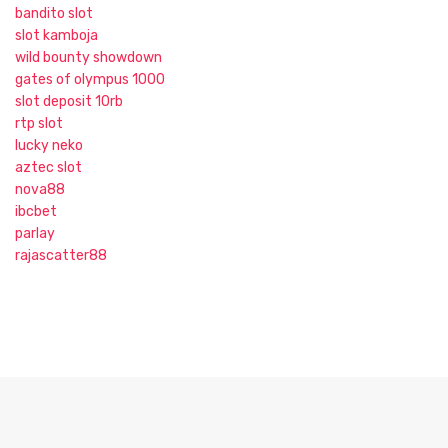
bandito slot
slot kamboja
wild bounty showdown
gates of olympus 1000
slot deposit 10rb
rtp slot
lucky neko
aztec slot
nova88
ibcbet
parlay
rajascatter88