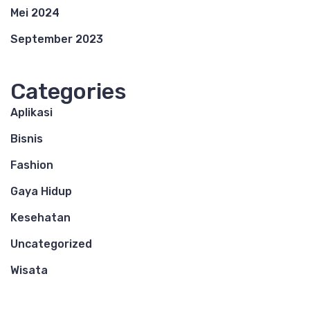
Mei 2024
September 2023
Categories
Aplikasi
Bisnis
Fashion
Gaya Hidup
Kesehatan
Uncategorized
Wisata