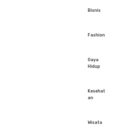
e
Bisnis
n
t
Fashion
Gaya
Hidup
Kesehat
an
Wisata