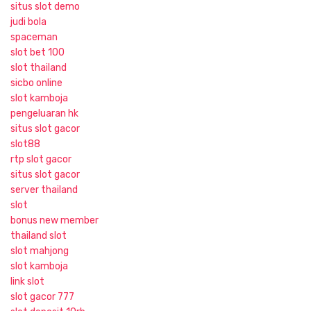
situs slot demo
judi bola
spaceman
slot bet 100
slot thailand
sicbo online
slot kamboja
pengeluaran hk
situs slot gacor
slot88
rtp slot gacor
situs slot gacor
server thailand
slot
bonus new member
thailand slot
slot mahjong
slot kamboja
link slot
slot gacor 777