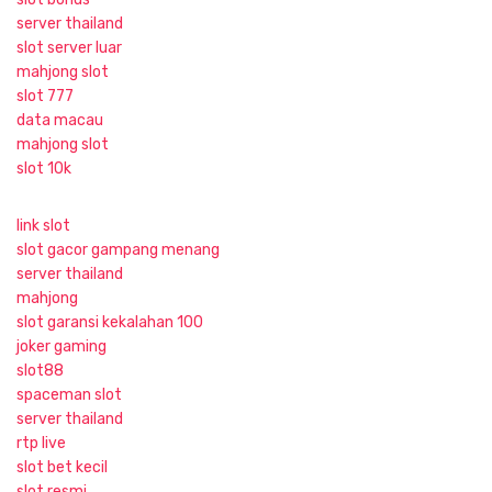
server thailand
slot server luar
mahjong slot
slot 777
data macau
mahjong slot
slot 10k
link slot
slot gacor gampang menang
server thailand
mahjong
slot garansi kekalahan 100
joker gaming
slot88
spaceman slot
server thailand
rtp live
slot bet kecil
slot resmi