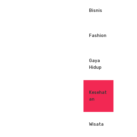
e
Bisnis
n
t
Fashion
Gaya
Hidup
Kesehat
an
Wisata