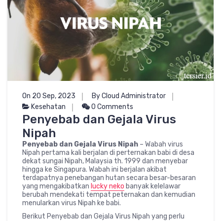
On 20 Sep, 2023
By Cloud Administrator
Kesehatan
0 Comments
Penyebab dan Gejala Virus
Nipah
Penyebab dan Gejala Virus Nipah
– Wabah virus
Nipah pertama kali berjalan di perternakan babi di desa
dekat sungai Nipah, Malaysia th. 1999 dan menyebar
hingga ke Singapura. Wabah ini berjalan akibat
terdapatnya penebangan hutan secara besar-besaran
yang mengakibatkan
lucky neko
banyak kelelawar
berubah mendekati tempat peternakan dan kemudian
menularkan virus Nipah ke babi.
Berikut Penyebab dan Gejala Virus Nipah yang perlu