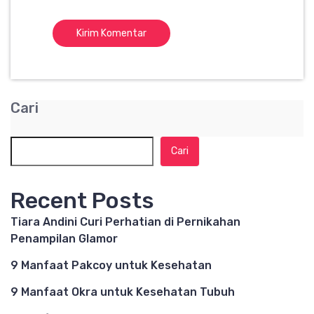
Cari
Cari
Recent Posts
Tiara Andini Curi Perhatian di Pernikahan
Penampilan Glamor
9 Manfaat Pakcoy untuk Kesehatan
9 Manfaat Okra untuk Kesehatan Tubuh