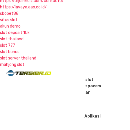
https://drjoseroiz.com/contacto/
https://lavaya.aao.co.id/
sbobet88
situs slot
akun demo
slot deposit 10k
slot thailand
slot 777
slot bonus
slot server thailand
mahjong slot
S
k
slot
i
spacem
p
an
t
o
c
o
Aplikasi
n
t