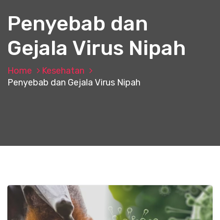
Penyebab dan
Gejala Virus Nipah
Home
Kesehatan
Penyebab dan Gejala Virus Nipah