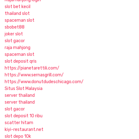
slot bet kecil
thailand slot
spaceman slot
sbobet88
joker slot
slot gacor
raja mahjong
spaceman slot
slot deposit qris
https://pianetarettili.com/
https://www.sernasgrill.com/
https://www.donutdudeschicago.com/
Situs Slot Malaysia
server thailand
server thailand
slot gacor
slot deposit 10 ribu
scatter hitam
kiyi-restaurant.net
slot depo 10k