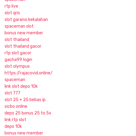
rtp live
slot qris
slot garansi kekalahan
spaceman slot
bonus new member
slot thailand
slot thailand gacor
rtp slot gacor
gacha99 login
slot olympus
https://rajacovid.online/
spaceman
link slot depo 10k
slot 777
slot 25 + 25 bebas ip
sicbo online
depo 25 bonus 25 to 5x
link rtp slot
depo 10k
bonus new member