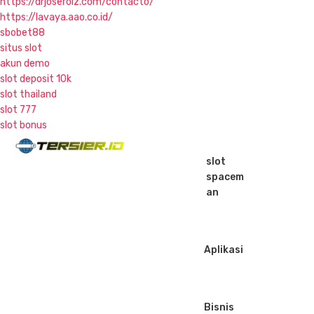
https://drjoseroiz.com/contacto/
https://lavaya.aao.co.id/
sbobet88
situs slot
akun demo
slot deposit 10k
slot thailand
slot 777
slot bonus
S
k
slot
i
spacem
p
an
t
o
c
o
Aplikasi
n
t
e
Bisnis
n