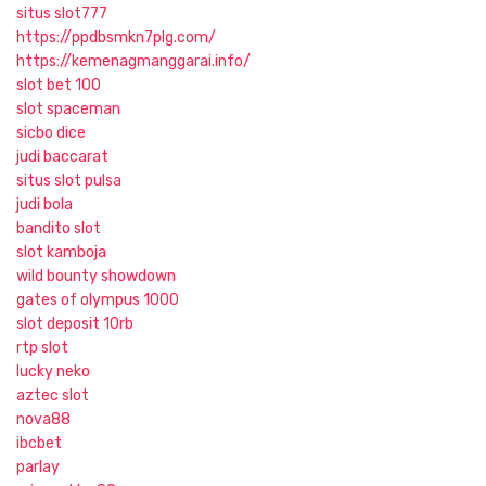
situs slot777
https://ppdbsmkn7plg.com/
https://kemenagmanggarai.info/
slot bet 100
slot spaceman
sicbo dice
judi baccarat
situs slot pulsa
judi bola
bandito slot
slot kamboja
wild bounty showdown
gates of olympus 1000
slot deposit 10rb
rtp slot
lucky neko
aztec slot
nova88
ibcbet
parlay