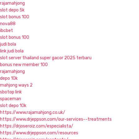
rajamahjong
slot depo 5k
slot bonus 100
nova88
ibcbet
slot bonus 100
judi bola
link judi bola
slot server thailand super gacor 2025 terbaru
bonus new member 100
rajamahjong
depo 10k
mahjong ways 2
sbotop link
spaceman
slot depo 10k
https://www.rajamahjong.co.uk/
https://www.drjeppson.com/our-services--treatments
https://drjoseroiz.com/especialista/
https://www.drjeppson.com/resources