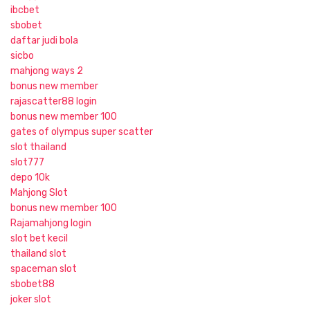
ibcbet
sbobet
daftar judi bola
sicbo
mahjong ways 2
bonus new member
rajascatter88 login
bonus new member 100
gates of olympus super scatter
slot thailand
slot777
depo 10k
Mahjong Slot
bonus new member 100
Rajamahjong login
slot bet kecil
thailand slot
spaceman slot
sbobet88
joker slot