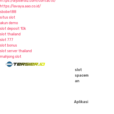
https://drjoseroiz.com/contacto/
https://lavaya.aao.co.id/
sbobet88
situs slot
akun demo
slot deposit 10k
slot thailand
slot 777
slot bonus
slot server thailand
mahjong slot
S
k
slot
i
spacem
p
an
t
o
c
o
Aplikasi
n
t