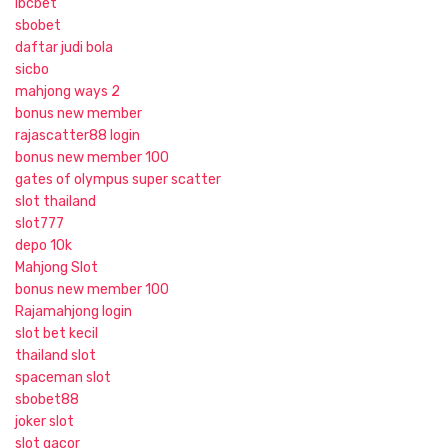
ibcbet
sbobet
daftar judi bola
sicbo
mahjong ways 2
bonus new member
rajascatter88 login
bonus new member 100
gates of olympus super scatter
slot thailand
slot777
depo 10k
Mahjong Slot
bonus new member 100
Rajamahjong login
slot bet kecil
thailand slot
spaceman slot
sbobet88
joker slot
slot gacor