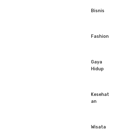
e
Bisnis
n
t
Fashion
Gaya
Hidup
Kesehat
an
Wisata