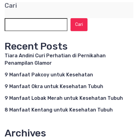
Cari
Cari
Recent Posts
Tiara Andini Curi Perhatian di Pernikahan
Penampilan Glamor
9 Manfaat Pakcoy untuk Kesehatan
9 Manfaat Okra untuk Kesehatan Tubuh
9 Manfaat Lobak Merah untuk Kesehatan Tubuh
8 Manfaat Kentang untuk Kesehatan Tubuh
Archives