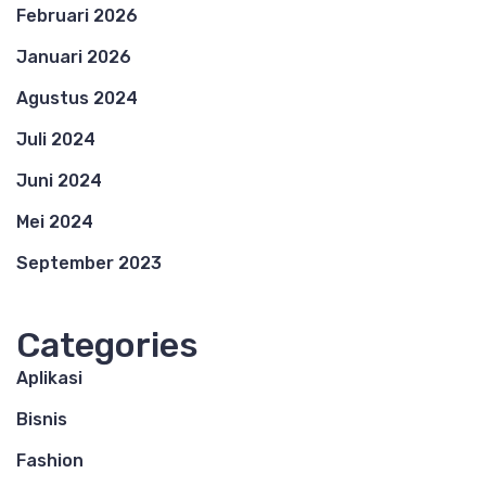
Februari 2026
Januari 2026
Agustus 2024
Juli 2024
Juni 2024
Mei 2024
September 2023
Categories
Aplikasi
Bisnis
Fashion