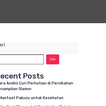
ari
Cari
ecent Posts
ara Andini Curi Perhatian di Pernikahan
nampilan Glamor
Manfaat Pakcoy untuk Kesehatan