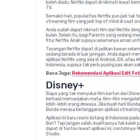
boleh diadu. Netflix dapat di nikmati lewat ber
TV.
Semakin hari, popularitas Netflix pun jadi tak t
streaming film yang jadi top of mind di saat 
Anda sudah dapat nikmati film dari Netflix d
bulan. Selain itu, bagi Parents yang sedang me
fitur Netflix Anak supaya selamanya aman unt
Tayangan Netflix dapat di jadikan kawan selama
sedang berada di luar jaringan. Anda dapat me
aplikasi Netflix yang ada di Android, iOS, atau
Indonesia, supaya tak perlu pusing pas akan s
Baca Juga:
Rekomendasi Aplikasi Edit Fo
Disney+
Siapa yang tak menyukai film kartun dari Dis
berhasil memanjakan mata, film-film mengolah
lebih-lebih orang dewasa. Jika buah hati Bund
Bunda merasa berlangganan aplikasi streaming 
Aplikasi ini baru resmi datang di Indonesia pa
Bun? Tapi jangan salah, kualitasnya tak kalah j
dapat di tonton lewat aplikasi ini, contohnya: 
Studio.