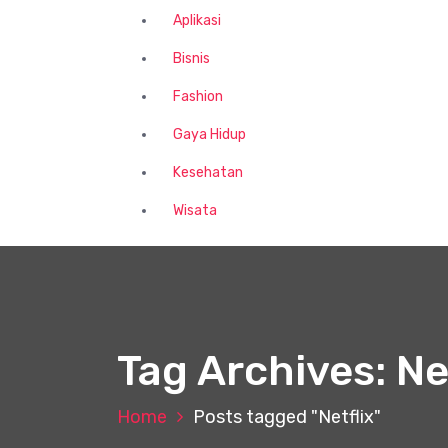
e
Aplikasi
n
Bisnis
t
Fashion
Gaya Hidup
Kesehatan
Wisata
Tag Archives: Ne
Home
Posts tagged "Netflix"