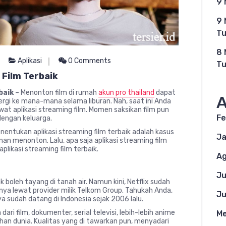
9 
9 
T
8 
Aplikasi
0 Comments
T
Film Terbaik
baik
– Menonton film di rumah
akun pro thailand
dapat
A
ergi ke mana-mana selama liburan. Nah, saat ini Anda
ewat aplikasi streaming film. Momen saksikan film pun
Fe
 dengan keluarga.
nentukan aplikasi streaming film terbaik adalah kasus
Ja
man menonton. Lalu, apa saja aplikasi streaming film
plikasi streaming film terbaik.
Ag
Ju
k boleh tayang di tanah air. Namun kini, Netflix sudah
snya lewat provider milik Telkom Group. Tahukah Anda,
Ju
a sudah datang di Indonesia sejak 2006 lalu.
dari film, dokumenter, serial televisi, lebih-lebih anime
Me
han dunia. Kualitas yang di tawarkan pun, menyadari