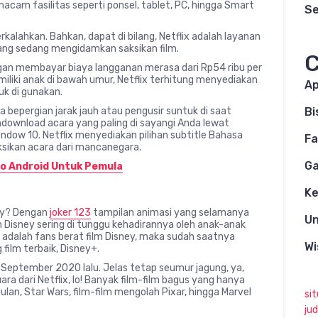
macam fasilitas seperti ponsel, tablet, PC, hingga Smart
S
erkalahkan. Bahkan, dapat di bilang, Netflix adalah layanan
orang sedang mengidamkan saksikan film.
C
engan membayar biaya langganan merasa dari Rp54 ribu per
miliki anak di bawah umur, Netflix terhitung menyediakan
Ap
uk di gunakan.
 bepergian jarak jauh atau pengusir suntuk di saat
Bi
ndownload acara yang paling di sayangi Anda lewat
 Window 10. Netflix menyediakan pilihan subtitle Bahasa
Fa
aksikan acara dari mancanegara.
Ga
to Android Untuk Pemula
K
ney? Dengan
joker 123
tampilan animasi yang selamanya
Un
 Disney sering di tunggu kehadirannya oleh anak-anak
a adalah fans berat film Disney, maka sudah saatnya
Wi
film terbaik, Disney+.
da September 2020 lalu. Jelas tetap seumur jagung, ya,
uara dari Netflix, lo! Banyak film-film bagus yang hanya
Mulan, Star Wars, film-film mengolah Pixar, hingga Marvel
si
jud