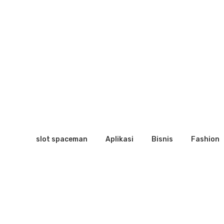
slot spaceman
Aplikasi
Bisnis
Fashion