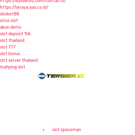
https://drjoseroiz.com/contacto/
https://lavaya.aao.co.id/
sbobet88
situs slot
akun demo
slot deposit 10k
slot thailand
slot 777
slot bonus
slot server thailand
mahjong slot
S
k
i
p
t
o
c
o
n
slot spaceman
t