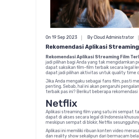
On 19 Sep 2023
By Cloud Administrator
Rekomendasi Aplikasi Streaming 
Rekomendasi Aplikasi Streaming Film Ter
jadi pilihan bagi Anda yang tak mengidamkan p
dapat saksikan film-film terbaik secara legal l
dapat jadi pilihan aktivitas untuk quality time
Jika Anda mengaku sebagai fans film, pasti me
penting. Sebab, hal ini akan pengaruhi pengala
terbaik pas ini? Berikut beberapa rekomendasi a
Netflix
Aplikasi streaming film yang satu ini sempat ta
dapat di akses secara legal di Indonesia khusu
meskipun sempat di blokir, Netflix sesungguhny
Aplikasi ini memiliki ribuan konten video merasa 
dan reality show sekalipun dari bermacam bela