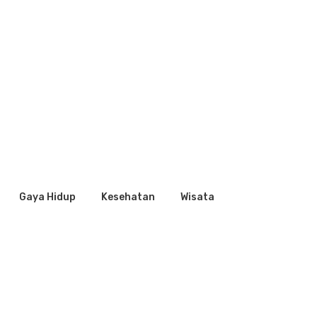
Gaya Hidup
Kesehatan
Wisata