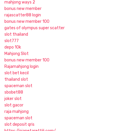
mahjong ways 2
bonus new member
rajascatter88 login
bonus new member 100
gates of olympus super scatter
slot thailand
slot777
depo 10k
Mahjong Slot
bonus new member 100
Rajamahjong login
slot bet kecil
thailand slot
spaceman slot
sbobet88
joker slot
slot gacor
raja mahjong
spaceman slot
slot deposit qris
https://pianetarettili.com/