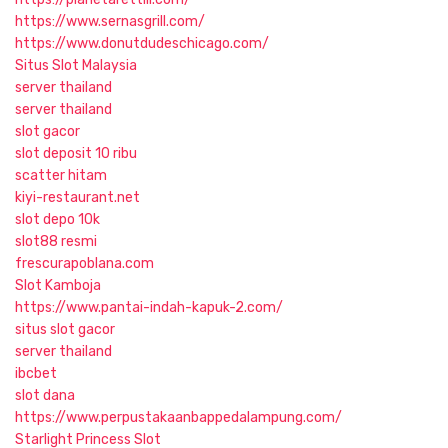
https://www.sernasgrill.com/
https://www.donutdudeschicago.com/
Situs Slot Malaysia
server thailand
server thailand
slot gacor
slot deposit 10 ribu
scatter hitam
kiyi-restaurant.net
slot depo 10k
slot88 resmi
frescurapoblana.com
Slot Kamboja
https://www.pantai-indah-kapuk-2.com/
situs slot gacor
server thailand
ibcbet
slot dana
https://www.perpustakaanbappedalampung.com/
Starlight Princess Slot