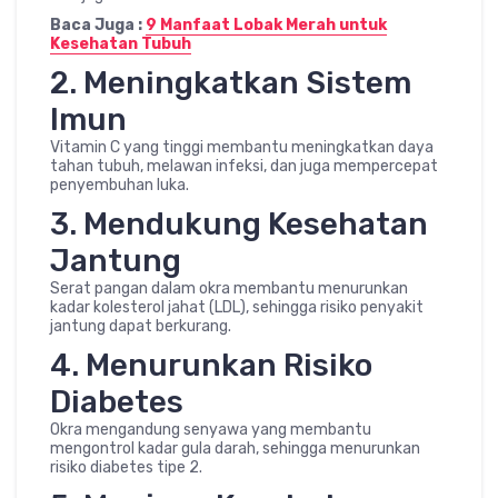
Baca Juga :
9 Manfaat Lobak Merah untuk
Kesehatan Tubuh
2. Meningkatkan Sistem
Imun
Vitamin C yang tinggi membantu meningkatkan daya
tahan tubuh, melawan infeksi, dan juga mempercepat
penyembuhan luka.
3. Mendukung Kesehatan
Jantung
Serat pangan dalam okra membantu menurunkan
kadar kolesterol jahat (LDL), sehingga risiko penyakit
jantung dapat berkurang.
4. Menurunkan Risiko
Diabetes
Okra mengandung senyawa yang membantu
mengontrol kadar gula darah, sehingga menurunkan
risiko diabetes tipe 2.