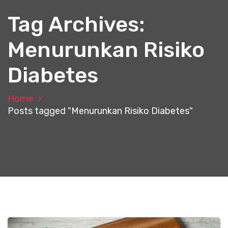
Tag Archives:
Menurunkan Risiko
Diabetes
Home
Posts tagged "Menurunkan Risiko Diabetes"