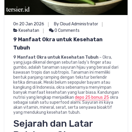
On 20 Jan 2026
By Cloud Administrator
Kesehatan
0 Comments
9 Manfaat Okra untuk Kesehatan
Tubuh
9 Manfaat Okra untuk Kesehatan Tubuh
– Okra,
yang juga dikenal dengan sebutan lady’s finger atau
gumbo, adalah tanaman sayuran hijau yang berasal dari
kawasan tropis dan subtropis. Tanaman ini memiliki
bentuk panjang ramping dengan tekstur berlendir
ketika dimasak. Meski belum sepopuler bayam atau
kangkung di Indonesia, okra sebenarnya menyimpan
banyak manfaat kesehatan yang luar biasa. Kandungan
nutrisi yang lengkap menjadikan
depo 25 bonus 25
okra
sebagai salah satu superfood alami. Sayuran ini kaya
akan vitamin, mineral, serat, serta senyawa bioaktif
yang mendukung kesehatan tubuh.
Sejarah dan Latar