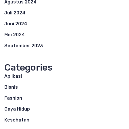
Agustus 2024
Juli 2024
Juni 2024
Mei 2024
September 2023
Categories
Aplikasi
Bisnis
Fashion
Gaya Hidup
Kesehatan