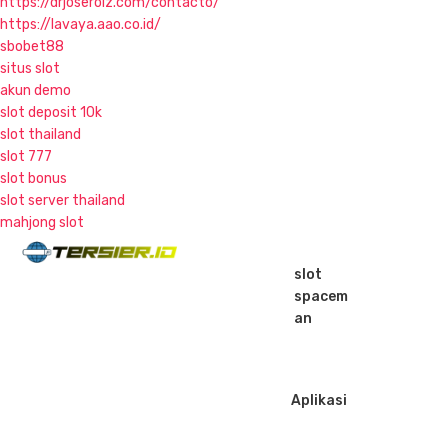
https://drjoseroiz.com/contacto/
https://lavaya.aao.co.id/
sbobet88
situs slot
akun demo
slot deposit 10k
slot thailand
slot 777
slot bonus
slot server thailand
mahjong slot
S
k
slot
i
spacem
p
an
t
o
c
o
Aplikasi
n
t