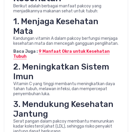
Berikut adalah berbagai manfaat pakcoy yang
menjadikannya makanan sehat untuk tubuh:
1. Menjaga Kesehatan
Mata
Kandungan vitamin A dalam pakcoy berfungsi menjaga
kesehatan mata dan mencegah gangguan penglihatan.
Baca Juga :
9 Manfaat Okra untuk Kesehatan
Tubuh
2. Meningkatkan Sistem
Imun
Vitamin C yang tinggi membantu meningkatkan daya
tahan tubuh, melawan infeksi, dan mempercepat
penyembuhan luka.
3. Mendukung Kesehatan
Jantung
Serat pangan dalam pakcoy membantu menurunkan
kadar kolesterol jahat (LDL), sehingga risiko penyakit
jantung dapat berkurang.