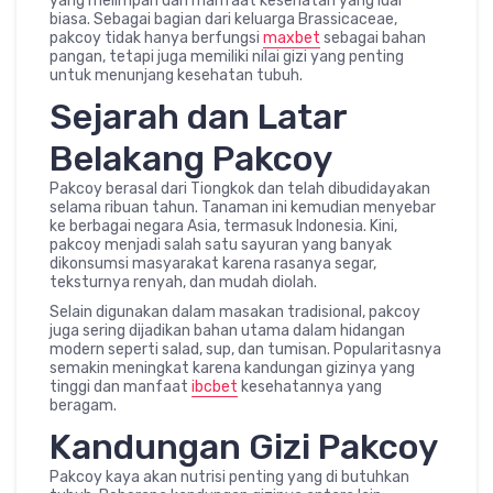
yang melimpah dan manfaat kesehatan yang luar
biasa. Sebagai bagian dari keluarga Brassicaceae,
pakcoy tidak hanya berfungsi
maxbet
sebagai bahan
pangan, tetapi juga memiliki nilai gizi yang penting
untuk menunjang kesehatan tubuh.
Sejarah dan Latar
Belakang Pakcoy
Pakcoy berasal dari Tiongkok dan telah dibudidayakan
selama ribuan tahun. Tanaman ini kemudian menyebar
ke berbagai negara Asia, termasuk Indonesia. Kini,
pakcoy menjadi salah satu sayuran yang banyak
dikonsumsi masyarakat karena rasanya segar,
teksturnya renyah, dan mudah diolah.
Selain digunakan dalam masakan tradisional, pakcoy
juga sering dijadikan bahan utama dalam hidangan
modern seperti salad, sup, dan tumisan. Popularitasnya
semakin meningkat karena kandungan gizinya yang
tinggi dan manfaat
ibcbet
kesehatannya yang
beragam.
Kandungan Gizi Pakcoy
Pakcoy kaya akan nutrisi penting yang di butuhkan