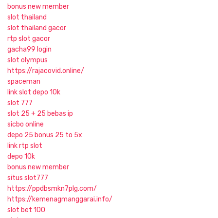
bonus new member
slot thailand
slot thailand gacor
rtp slot gacor
gacha99 login
slot olympus
https://rajacovid.online/
spaceman
link slot depo 10k
slot 777
slot 25 + 25 bebas ip
sicbo online
depo 25 bonus 25 to 5x
link rtp slot
depo 10k
bonus new member
situs slot777
https://ppdbsmkn7plg.com/
https://kemenagmanggarai.info/
slot bet 100