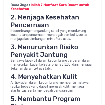
Baca Juga :
Inilah 7 Manfaat Kara Oncet untuk
Kesehatan
2. Menjaga Kesehatan
Pencernaan
Kecombrang mengandung serat yang mendukung
kesehatan pencernaan, mencegah sembelit, serta
menjaga keseimbangan mikroflora usus.
3. Menurunkan Risiko
Penyakit Jantung
Senyawa bioaktif dalam kecombrang berperan dalam
menurunkan kadar kolesterol jahat (LDL) dan menjaga
tekanan darah tetap stabil.
4. Menyehatkan Kulit
Antioksidan dalam kecombrang membantu melawan
radikal bebas yang dapat merusak kulit, menjaga
elastisitas, serta mencegah penuaan dini.
5. Membantu Program