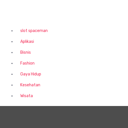
slot spaceman
Aplikasi
Bisnis
Fashion
Gaya Hidup
Kesehatan
Wisata