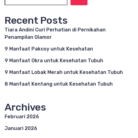
Recent Posts
Tiara Andini Curi Perhatian di Pernikahan
Penampilan Glamor
9 Manfaat Pakcoy untuk Kesehatan
9 Manfaat Okra untuk Kesehatan Tubuh
9 Manfaat Lobak Merah untuk Kesehatan Tubuh
8 Manfaat Kentang untuk Kesehatan Tubuh
Archives
Februari 2026
Januari 2026