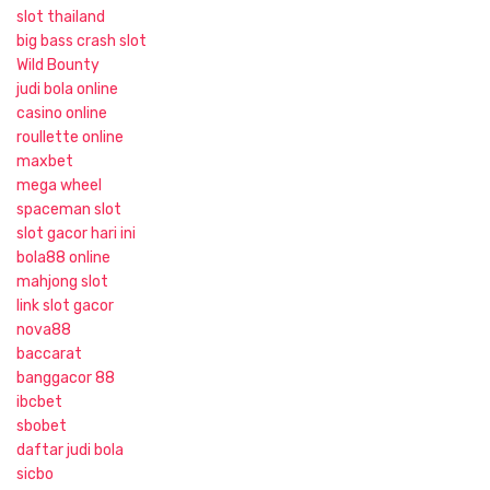
slot thailand
big bass crash slot
Wild Bounty
judi bola online
casino online
roullette online
maxbet
mega wheel
spaceman slot
slot gacor hari ini
bola88 online
mahjong slot
link slot gacor
nova88
baccarat
banggacor 88
ibcbet
sbobet
daftar judi bola
sicbo